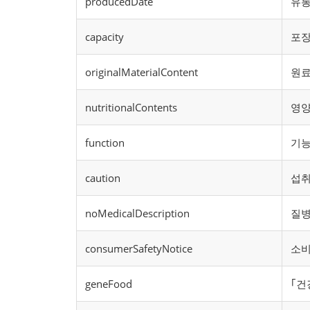
producedDate
유통
capacity
포장
originalMaterialContent
원료
nutritionalContents
영
function
기
caution
섭취
noMedicalDescription
질병
consumerSafetyNotice
소비
geneFood
｢건