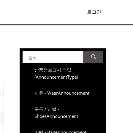
로그인
상품정보고시 타입
(AnnouncementType)
의류 - WearAnnouncement
구두 / 신발 -
ShoesAnnouncement
가방 - BagAnnouncement