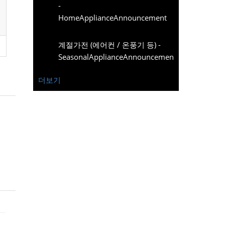
-
HomeApplianceAnnouncement
계절가전 (에어컨 / 온풍기 등) -
SeasonalApplianceAnnouncement
더보기