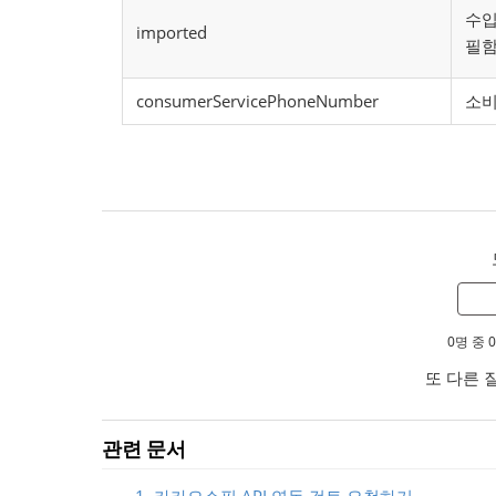
수입
imported
필함
consumerServicePhoneNumber
소비
0명 중
또 다른 
관련 문서
1. 카카오쇼핑 API 연동 검토 요청하기