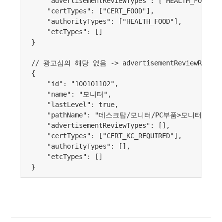
    "advertisementReviewTypes": ["HEALTH_FOOD_RE
    "certTypes": ["CERT_FOOD"],

    "authorityTypes": ["HEALTH_FOOD"],

    "etcTypes": []

}

// 광고심의 해당 없음 -> advertisementReviewRequi
{

    "id": "100101102",

    "name": "모니터",

    "lastLevel": true,

    "pathName": "데스크탑/모니터/PC부품>모니터",

    "advertisementReviewTypes": [],

    "certTypes": ["CERT_KC_REQUIRED"],

    "authorityTypes": [],

    "etcTypes": []
