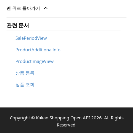
맨 위로 돌아가기
관련 문서
SalePeriodView
ProductAdditionalInfo
ProductImageView
상품 등록
상품 조회
Copyright ©
Kakao Shopping Open API
2026
. All Rights
Reserved.