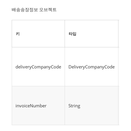
배송송장정보 오브젝트
필
수
키
타입
여
부
deliveryCompanyCode
DeliveryCompanyCode
N
invoiceNumber
String
N