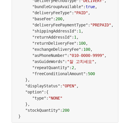
      "deliveryMethodType":
"DELIVERY"
,

      "bundleGroupAvailable":
true
,

      "deliveryFeeType":
"PAID"
,

      "baseFee":
200
,

      "deliveryFeePaymentType":
"PREPAID"
,

      "shippingAddressId":
1
,

      "returnAddressId":
1
,

      "returnDeliveryFee":
100
,

      "exchangeDeliveryFee":
100
,

      "asPhoneNumber":
"010-0000-9999"
,

      "asGuideWords":
"잘 고치세요"
,

      "repeatQuantity":
2
,

      "freeConditionalAmount":
500
   },

   "displayStatus":
"OPEN"
,

   "option":{

      "type":
"NONE"
   },

   "stockQuantity":
200