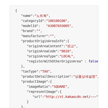
{

   "name":
"노트북"
,

   "categoryId":
"100100100"
,

   "modelId":   
"A3087693005"
,

   "brand":
""
,

   "manufacturer":
""
,

   "productOriginAreaInfo":{

      "originAreaContent":
"판교"
,

      "originAreaCode":
"0010"
,

      "originAreaType":
"LOCAL"
,

      "registerWithOtherOriginArea" : 
false
   },

   "taxType":
"TAX"
,

   "productDetailDescription":
"상품상세설명"
,

   "productImage":{

      "imageRatio":
"SQUARE"
,

      "representImage":{

         "url":
"http://st.kakaocdn.net/~~~"
      }

   },
