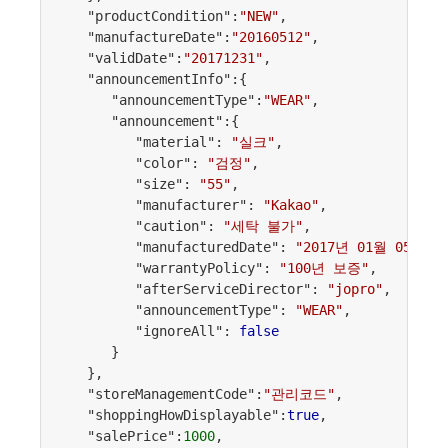
   "productCondition":
"NEW"
,

   "manufactureDate":
"20160512"
,

   "validDate":
"20171231"
,

   "announcementInfo":{

      "announcementType":
"WEAR"
,

      "announcement":{

         "material": 
"실크"
,

         "color": 
"검정"
,

         "size": 
"55"
,

         "manufacturer": 
"Kakao"
,

         "caution": 
"세탁 불가"
,

         "manufacturedDate": 
"2017년 01월 05일"
,

         "warrantyPolicy": 
"100년 보증"
,

         "afterServiceDirector": 
"jopro"
,

         "announcementType": 
"WEAR"
,

         "ignoreAll": 
false
      }

   },

   "storeManagementCode":
"관리코드"
,

   "shoppingHowDisplayable":
true
,

   "salePrice":
1000
,
