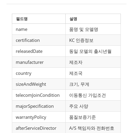
필드명
설명
name
품명 및 모델명
certification
KC 인증정보
releasedDate
동일 모델의 출시년월
manufacturer
제조자
country
제조국
sizeAndWeight
크기, 무게
telecomJoinCondition
이동통신 가입조건
majorSpecification
주요 사양
warrantyPolicy
품질보증기준
afterServiceDirector
A/S 책임자와 전화번호