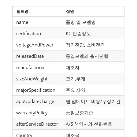
필드명
설명
name
품명 및 모델명
certification
KC 인증정보
voltageAndPower
정격전압, 소비전력
releasedDate
동일모델의 출시년월
manufacturer
제조자
sizeAndWeight
크기,무게
majorSpecification
주요 사양
appUpdateCharge
맵 업데이트 비용/무상기간
warrantyPolicy
품질보증기준
afterServiceDirector
A/S 책임자와 전화번호
country
제조국