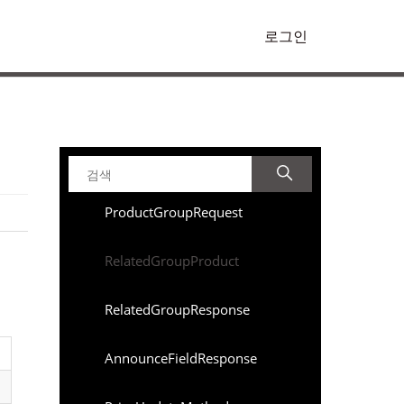
로그인
ProductGroupRequest
RelatedGroupProduct
RelatedGroupResponse
AnnounceFieldResponse