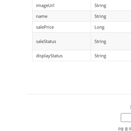
imageUrl
String
name
String
salePrice
Long
saleStatus
String
displayStatus
String
0명 중