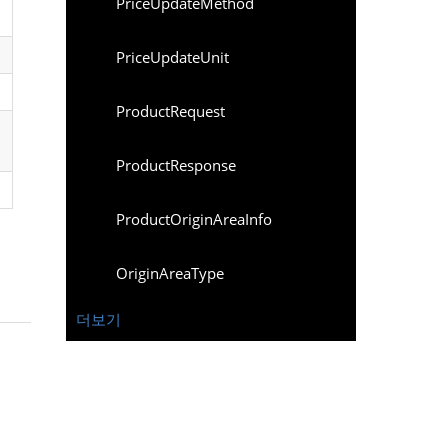
PriceUpdateMethod
PriceUpdateUnit
ProductRequest
ProductResponse
ProductOriginAreaInfo
OriginAreaType
더보기