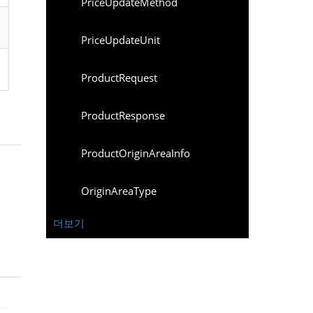
PriceUpdateMethod
PriceUpdateUnit
ProductRequest
ProductResponse
ProductOriginAreaInfo
OriginAreaType
더보기