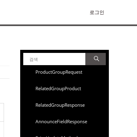
로그인
ProductGroupRequest
RelatedGroupProduct
RelatedGroupResponse
AnnounceFieldResponse