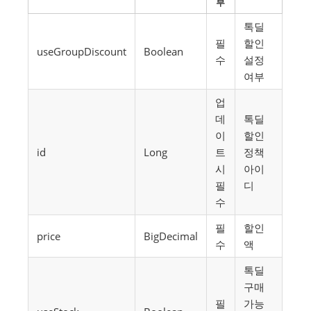
부
톡딜
필
할인
useGroupDiscount
Boolean
수
설정
여부
업
데
톡딜
이
할인
id
Long
트
정책
시
아이
필
디
수
필
할인
price
BigDecimal
수
액
톡딜
구매
필
가능