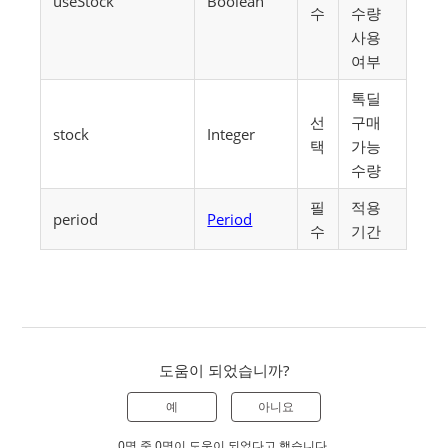
useStock
Boolean
수
수량
사용
여부
톡딜
선
구매
stock
Integer
택
가능
수량
필
적용
period
Period
수
기간
도움이 되었습니까?
예
아니요
0명 중 0명이 도움이 되었다고 했습니다.