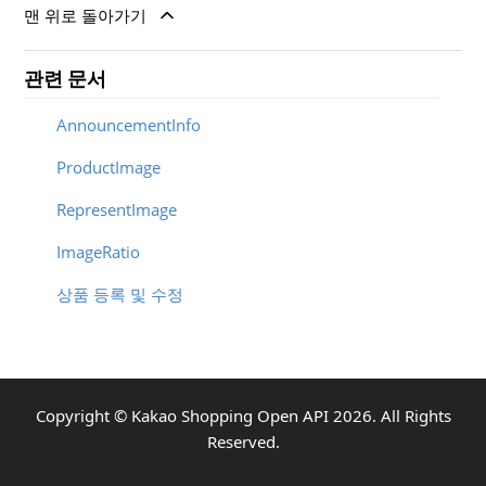
맨 위로 돌아가기
관련 문서
AnnouncementInfo
ProductImage
RepresentImage
ImageRatio
상품 등록 및 수정
Copyright ©
Kakao Shopping Open API
2026
. All Rights
Reserved.