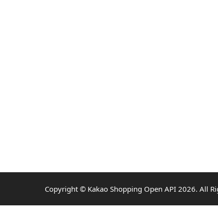
Copyright ©
Kakao Shopping Open API
2026
. All R